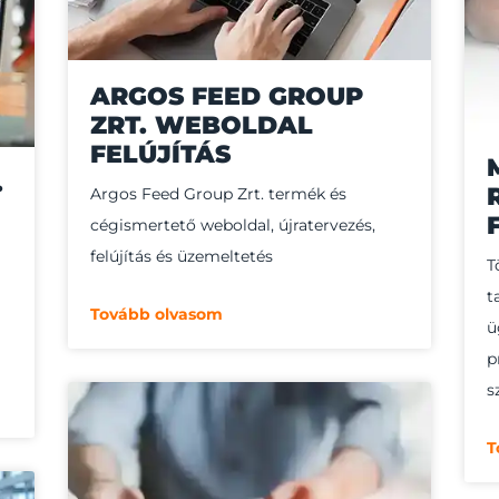
ARGOS FEED GROUP
ZRT. WEBOLDAL
FELÚJÍTÁS
.
Argos Feed Group Zrt. termék és
cégismertető weboldal, újratervezés,
felújítás és üzemeltetés​
T
t
Tovább olvasom
ü
p
s
T