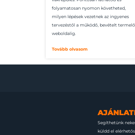
folyamatosan nyomon követheted,
milyen lépések vezetnek az ingyenes
tervezéstől a működő, bevételt termelő
weboldalig.
Tovább olvasom
AJÁNLAT
Segíthetünk neke
küldd el elérhető