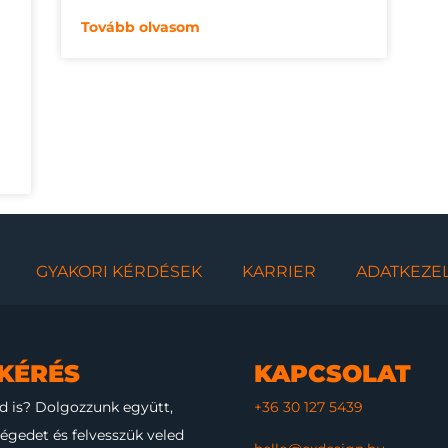
Tovább olvasom
GYAKORI KÉRDÉSEK
KARRIER
ADATKEZEL
KÉRÉS
KAPCSOLAT
d is?
Dolgozzunk együtt,
+36 30 127 5439
ségedet és felvesszük veled