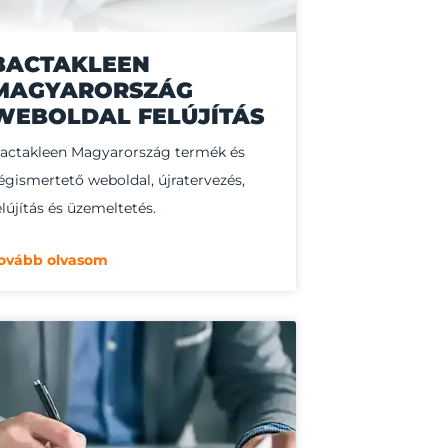
BACTAKLEEN
MAGYARORSZÁG
WEBOLDAL FELÚJÍTÁS
actakleen Magyarország termék és
égismertető weboldal, újratervezés,
elújítás és üzemeltetés.
ovább olvasom