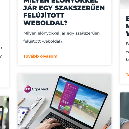
MILYEN ELŐNYÖKKEL
JÁR EGY SZAKSZERŰEN
FELÚJÍTOTT
WEBOLDAL?
Milyen előnyökkel jár egy szakszerűen
felújított weboldal?
B
en
c
gy
Tovább olvasom
f
T