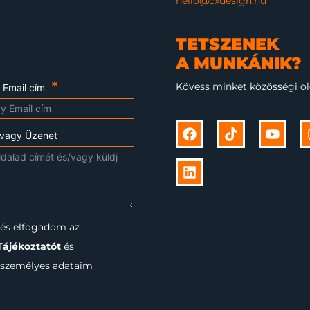
hello@cxdesign.hu
TETSZENEK
A MUNKÁNIK?
Kövess minket közösségi ol
 Email cím
/vagy Üzenet
és elfogadom az
Tájékoztatót
és
a személyes adataim