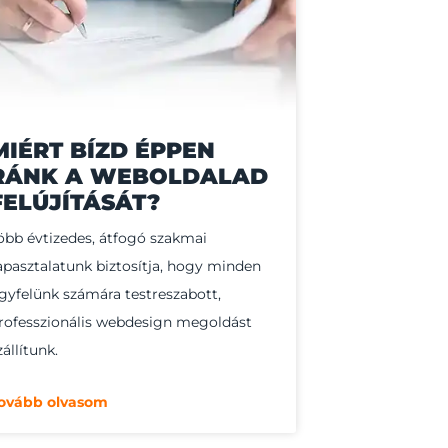
MIÉRT BÍZD ÉPPEN
RÁNK A WEBOLDALAD
FELÚJÍTÁSÁT?
öbb évtizedes, átfogó szakmai
apasztalatunk biztosítja, hogy minden
gyfelünk számára testreszabott,
rofesszionális webdesign megoldást
zállítunk.
ovább olvasom