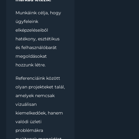
Munkáink célja, hogy
ügyfeleink
elképzeléseiből
hatékony, esztétikus
és felhasználóbarát
megoldásokat
hozzunk létre.
Referenciáink között
olyan projekteket talál,
amelyek nemcsak
vizuálisan
kiemelkedőek, hanem
valódi üzleti
problémákra
nyújtanak megoldást.